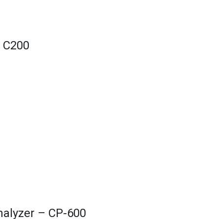
 C200
yzer – CP-600