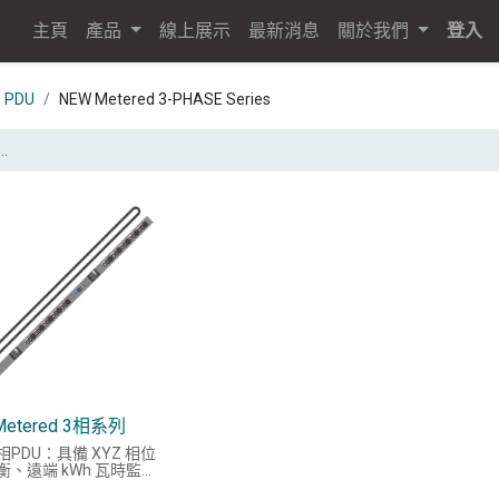
主頁
產品
線上展示
最新消息
關於我們
登入
PDU
NEW Metered 3-PHASE Series
Metered 3相系列
PDU：具備 XYZ 相位
衡、遠端 kWh 瓦時監測
9 自鎖插座。支援 單一IP