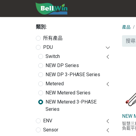
類別:
產品
所有產品
PDU
Switch
NEW DP Series
NEW DP 3-PHASE Series
Metered
NEW Metered Series
NEW Metered 3-PHASE
Series
NEW 
ENV
智慧三相
負載平
Sensor
及 C3