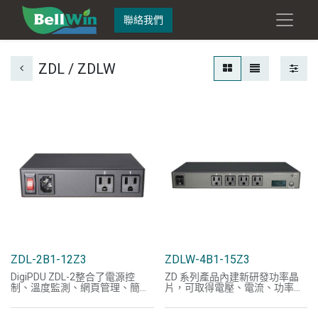
聯絡我們
ZDL / ZDLW
ZDL-2B1-12Z3
ZDLW-4B1-15Z3
DigiPDU ZDL-2整合了電源控
ZD 系列產品內建新研發功率晶
制、溫度監測、網頁管理、簡
片，可取得電壓、電流、功率，
訊、電子郵件及SNMP功能，支
瓦時及功因等資料；LED數位電
援SNMP(V1/V2/V3)協議、
表可查看耗電量如電壓、電流及