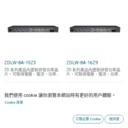
SNMP Trap，另提供 API 方便使
IP等資料，可偵測及顯示各路電
用者開發應用程式，讓MIS人員
流，並可由LED面板操作各路電
在第一時間得知設備電源及外在
源開關。可附加數位溫濕度顯示
溫度狀況，從遠端由藉網路處理
器，依環境溫濕度變化控制電源
相關問題，在第一時間解決問
開關。支援SNMP(V1/V2/V3)協
題，減少企業損失；同時也節省
議、SNMP Trap，另提供 API 方
MIS人員往返時間。
便使用者開發應用程式。
ZDLW-8A-15Z3
ZDLW-8A-16Z9
ZD 系列產品內建新研發功率晶
ZD 系列產品內建新研發功率晶
片，可取得電壓、電流、功率，
片，可取得電壓、電流、功率，
瓦時及功因等資料；LED數位電
瓦時及功因等資料；LED數位電
表可查看耗電量如電壓、電流及
表可查看耗電量如電壓、電流及
IP等資料，可偵測及顯示各路電
IP等資料，可偵測及顯示各路電
流，並可由LED面板操作各路電
流，並可由LED面板操作各路電
我們使用 cookie 讓你瀏覽本網站時有更好的用戶體驗。
源開關。可附加數位溫濕度顯示
源開關。可附加數位溫濕度顯示
器，依環境溫濕度變化控制電源
器，依環境溫濕度變化控制電源
Cookie 政策
開關。支援SNMP(V1/V2/V3)協
開關。支援SNMP(V1/V2/V3)協
議、SNMP Trap，另提供 API 方
議、SNMP Trap，另提供 API 方
便使用者開發應用程式。
便使用者開發應用程式。
只限必要 Cookie
我同意